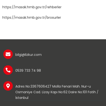
https://masak.hmb.gov.tr/rehberler
https://masak.hmb.gov.tr/brosurler
bilgi@lizkur.com
0539 733 74 98
Adres No:3367606427 Molla Fenari Mah. Nur-u
Osmaniye Cad. Lizay Kapı No:62 Daire No:101 Fatih /
İstanbul