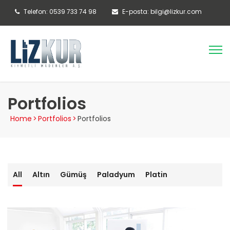
Telefon: 0539 733 74 98
E-posta: bilgi@lizkur.com
Portfolios
Home
>
Portfolios
>
Portfolios
All
Altın
Gümüş
Paladyum
Platin