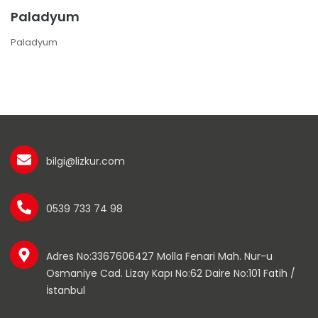
Paladyum
Paladyum
bilgi@lizkur.com
0539 733 74 98
Adres No:3367606427 Molla Fenari Mah. Nur-u
Osmaniye Cad. Lizay Kapı No:62 Daire No:101 Fatih /
İstanbul